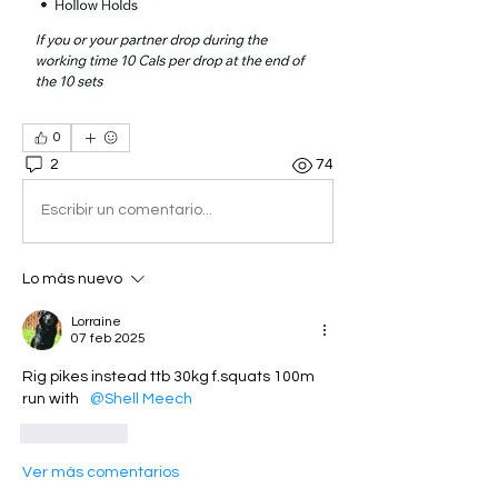
0
2
74
Escribir un comentario...
Lo más nuevo
Lorraine
07 feb 2025
Rig pikes instead ttb 30kg f.squats 100m 
run with  
@Shell Meech
Me gusta
Ver más comentarios