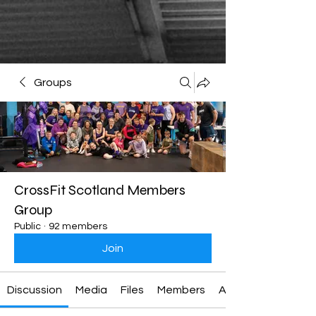
Groups
CrossFit Scotland Members
Group
Public
·
92 members
Join
Discussion
Media
Files
Members
About